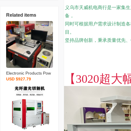
义乌市天威机电商行是一家集生
Related items
备，
同时可根据用户需求设计制造各
目。
坚
持品牌创新，秉承质量优先、
Electronic Products Pow
【3020超
USD $927.79
er Bank Plastic Material
Laser Plotter Non-Foami
ng Non-Frosted Surface
Smooth Non-Fading