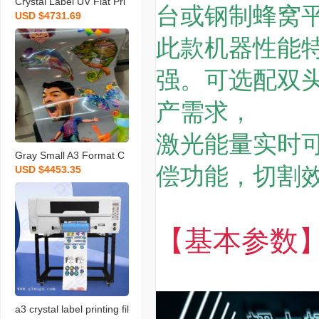
Crystal Label UV Flat Pri
台或钢制蜂窝
USD $4731.69
nter Helmet Cylindrical C
one opposite Sex Produc
此款机器性能特
t Crystal Sticker Printing
Cold Transfer Trademark
强。可选配双
产需求，
激光能量实时
Gray Small A3 Format C
偿功能，切割
USD $4453.35
halk Hot Stamping Machi
ne Shake Powder Printer
Clothing Fabric Thermal
Transfer T-shirt Thermop
【基本参数
rinting Machine
a3 crystal label printing fil