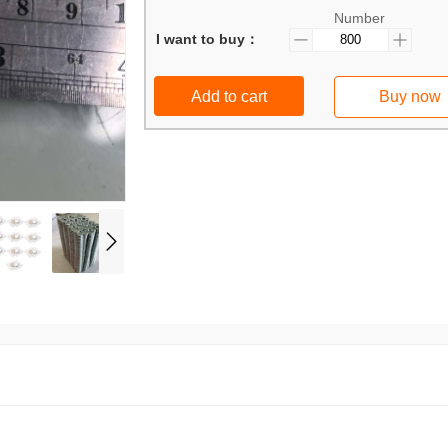
Number
I want to buy：
Add to cart
Buy now