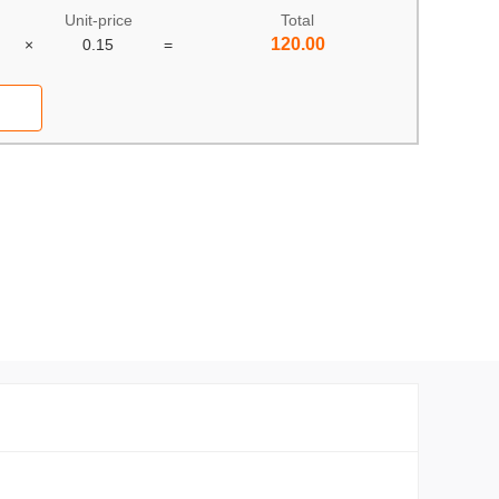
Unit-price
Total
120.00
×
0.15
=