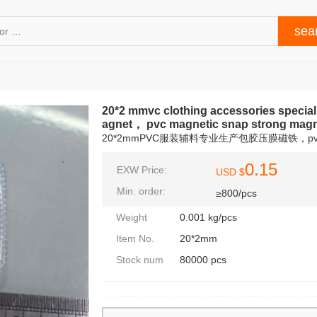
20*2 mmvc clothing accessories special
agnet， pvc magnetic snap strong magne
20*2mmPVC服装辅料专业生产包胶压膜磁铁，p
0.15
EXW Price:
USD $
Min. order:
≥800/pcs
Weight
0.001 kg/pcs
Item No.
20*2mm
Stock num
80000 pcs