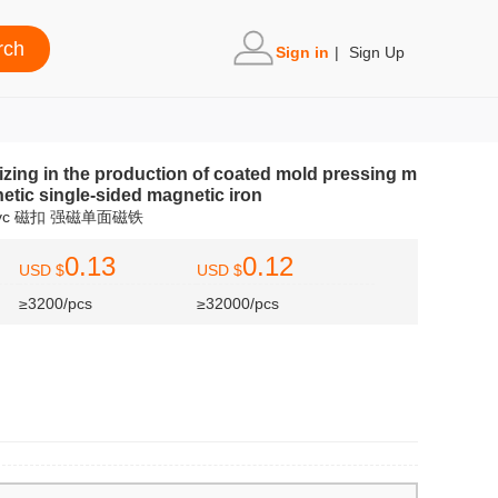
Sign in
|
Sign Up
izing in the production of coated mold pressing m
tic single-sided magnetic iron
vc 磁扣 强磁单面磁铁
0.13
0.12
USD $
USD $
≥3200/pcs
≥32000/pcs