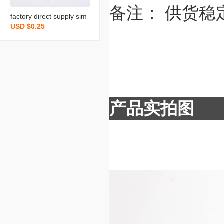
备注： 供货稳
factory direct supply sim
USD $0.25
ple and fresh bracelet lac
e starry sky real flower w
oven cute children girl st
udent bracelet
产品实拍图