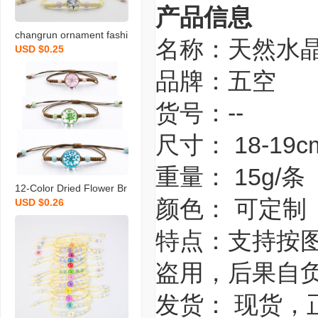
产品信息
changrun ornament fashi
名称：天然水
USD $0.25
on simple girl dried flowe
r brace lace bracelet glas
品牌：五空
s real flower small tree la
ce flower handmade sl11
货号：--
6
尺寸： 18-
重量： 15g/条
12-Color Dried Flower Br
颜色： 可定制
USD $0.26
acelet Mori Style Glass P
ull Lace Starry Sky Orna
特点：支持按
ment Real Plant Fashion
Hand-Woven
盗用，后果自
发货： 现货，