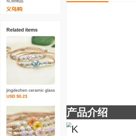
玖润饰品
Related items
进店必抢 推
狂欢店庆日
jingdezhen ceramic glass
USD $0.23
ball dried flower plant rea
l flower woven bracelet pl
产品介绍
um blossom peach bloss
om narcissus simple fem
ale student